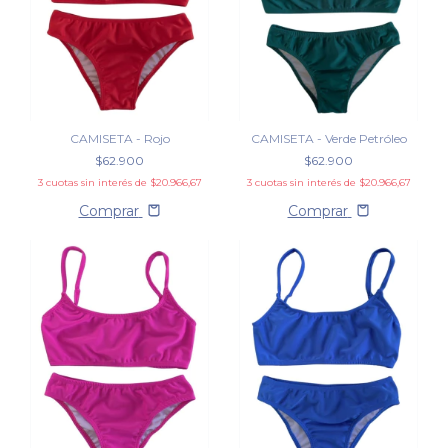
CAMISETA - Rojo
CAMISETA - Verde Petróleo
$62.900
$62.900
3
cuotas sin interés de
$20.966,67
3
cuotas sin interés de
$20.966,67
Comprar
Comprar