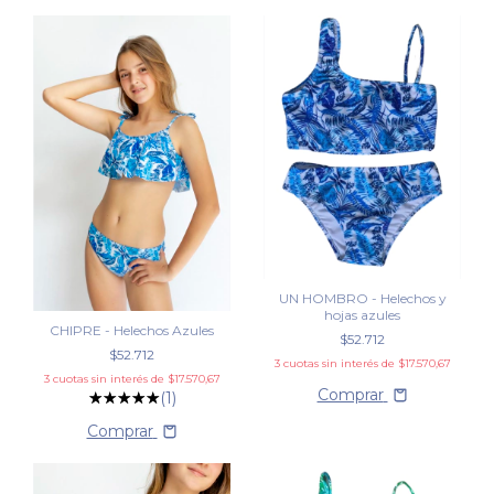
UN HOMBRO - Helechos y
hojas azules
CHIPRE - Helechos Azules
$52.712
$52.712
3
cuotas sin interés de
$17.570,67
3
cuotas sin interés de
$17.570,67
Comprar
(1)
Comprar