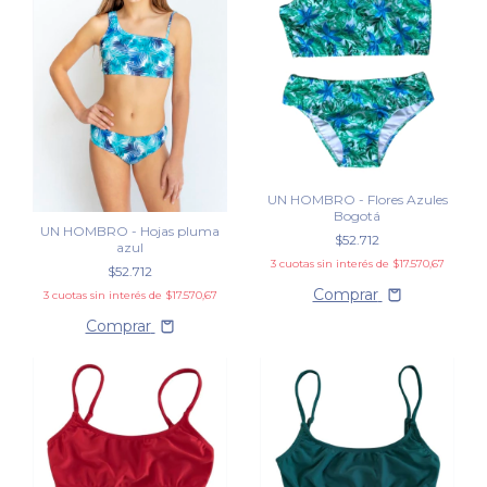
UN HOMBRO - Flores Azules
Bogotá
UN HOMBRO - Hojas pluma
$52.712
azul
3
cuotas sin interés de
$17.570,67
$52.712
Comprar
3
cuotas sin interés de
$17.570,67
Comprar