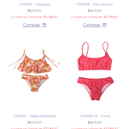
CHIPRE - Papayas
CHIPRE - Flor Acrílico
$62.900
$62.900
3
cuotas sin interés de
$20.966,67
3
cuotas sin interés de
$20.966,67
Comprar
Comprar
CHIPRE - Hojas Multicolor
CAMISETA - Coral
$62.900
$62.900
3
cuotas sin interés de
$20.966,67
3
cuotas sin interés de
$20.966,67