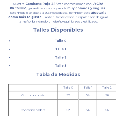
Nuestra
Camiseta Rojo 24'
está confeccionada con
LYCRA
PREMIUM
, garantizando una prenda
muy cómoda y segura
.
Este modelo se ajusta a tus necesidades, permitiéndote
ajustarla
como más te guste
. Tanto el frente como la espalda son de igual
tamaño, brindando un diseño equilibrado y estilizado.
Talles Disponibles
Talle 0
Talle 1
Talle 2
Talle 3
Tabla de Medidas
Talle 0
Talle 1
Talle 2
Contorno busto
52
54
56
Contorno cadera
52
54
56