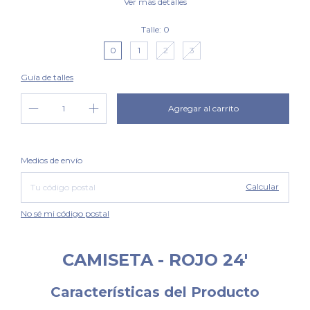
Ver más detalles
Talle:
0
0
1
2
3
Guía de talles
Cambiar CP
Entregas para el CP:
Medios de envío
Calcular
No sé mi código postal
CAMISETA - ROJO 24'
Características del Producto