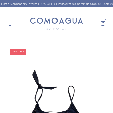
3 cuotas sin interés | 60% OFF + Envío gratis a partir de $100.000 en Winter C
0
35
%
OFF