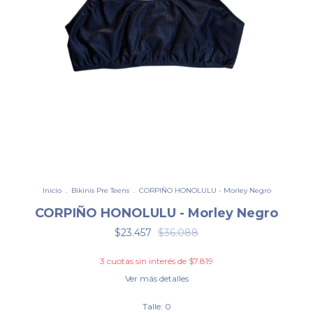
Inicio
.
Bikinis Pre Teens
.
CORPIÑO HONOLULU - Morley Negro
CORPIÑO HONOLULU - Morley Negro
$23.457
$36.088
3
cuotas sin interés de
$7.819
Ver más detalles
Talle:
0