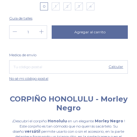
0
1
2
3
4
Guía de talles
Cambiar CP
Entregas para el CP:
Medios de envío
Calcular
No sé mi código postal
CORPIÑO HONOLULU - Morley
Negro
¡Descubrí el corpiño
Honolulu
en un elegante
Morley Negro
!
Este corpiño es tan cómodo que no querrás sacártelo. Su
diseño
versátil
permite usarlo con o sin el accesorio, en la parte
delantera formando un triangulito, en la parte trasera o en el